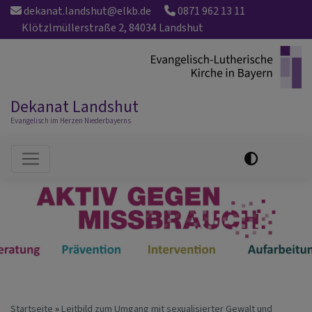
Direkt
dekanat.landshut@elkb.de
0871 962 13 11
zum
Klötzlmüllerstraße 2, 84034 Landshut
Inhalt
Dekanat Landshut
Evangelisch im Herzen Niederbayerns
Hauptnavigation
Startseite
Leitbild zum Umgang mit sexualisierter Gewalt und