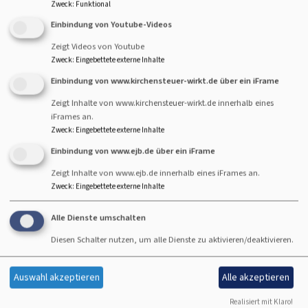
Zweck
:
Funktional
vor Ort durchgeführt. Erkundigen Sie sich hierfür bei der
Einbindung von Youtube-Videos
präventionsbeauftragten Person im Dekanat. Sollten Sie
selbst eine Schulung organisieren wollen, so finden Sie
Zeigt Videos von Youtube
Zweck
:
Eingebettete externe Inhalte
einige der Multiplikator*innen über folgende
Plattform:
Multiplikator/innen finden / hinschauen – helfen –
Einbindung von www.kirchensteuer-wirkt.de über ein iFrame
handeln.
Zeigt Inhalte von www.kirchensteuer-wirkt.de innerhalb eines
iFrames an.
Zweck
:
Eingebettete externe Inhalte
Einbindung von www.ejb.de über ein iFrame
Zeigt Inhalte von www.ejb.de innerhalb eines iFrames an.
Inhalt von
www.info-fachstellesg-elkb.de
Zweck
:
Eingebettete externe Inhalte
Regionale Schulungsangebote
Alle Dienste umschalten
Diesen Schalter nutzen, um alle Dienste zu aktivieren/deaktivieren.
Auswahl akzeptieren
Alle akzeptieren
Erweiterter Filter
Realisiert mit Klaro!