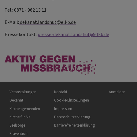
Tel.: 0871 - 962 13 11
E-Mail:
dekanat.landshut@elkb.de
Pressekontakt:
presse-dekanat.landshut@elkb.de
Hauptnavigation
Fußbereichsmenü
Benutzermenü
Veranstaltungen
Kontakt
Anmelden
Dekanat
Cookie-Einstellungen
Kirchengemeinden
Impressum
Kirche für Sie
Datenschutzerklärung
Seelsorge
Barrierefreiheitserklärung
Prävention