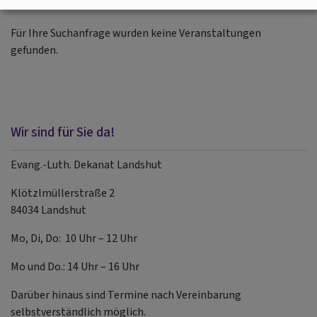
Für Ihre Suchanfrage wurden keine Veranstaltungen
gefunden.
Wir sind für Sie da!
Evang.-Luth. Dekanat Landshut
Klötzlmüllerstraße 2
84034 Landshut
Mo, Di, Do: 10 Uhr – 12 Uhr
Mo und Do.: 14 Uhr – 16 Uhr
Darüber hinaus sind Termine nach Vereinbarung
selbstverständlich möglich.