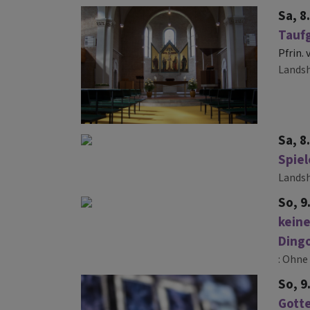
Sa, 8
Tauf
Pfrin.
Lands
Sa, 8
Spie
Lands
So, 9
keine
Dingo
Ohne 
So, 9
Gotte