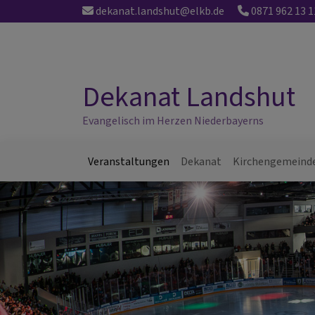
Direkt
dekanat.landshut@elkb.de
0871 962 13 1
zum
Inhalt
Dekanat Landshut
Evangelisch im Herzen Niederbayerns
Veranstaltungen
Dekanat
Kirchengemeind
Hauptnavigation