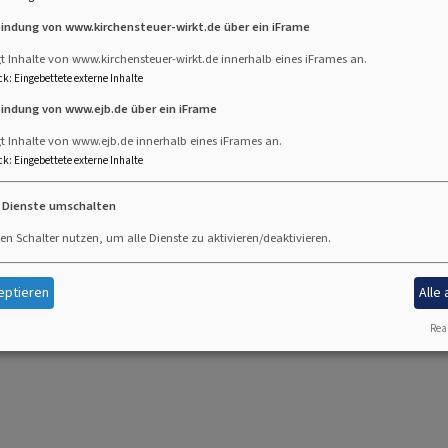
bindung von www.kirchensteuer-wirkt.de über ein iFrame
.8. 10-11 Uhr
t Inhalte von www.kirchensteuer-wirkt.de innerhalb eines iFrames an.
ck
:
Eingebettete externe Inhalte
algottesdienst in der Erlöserkirche "Das Volk Gottes
bindung von www.ejb.de über ein iFrame
on Campenhausen
hut
Erlöserkirche
t Inhalte von www.ejb.de innerhalb eines iFrames an.
ck
:
Eingebettete externe Inhalte
e Dienste umschalten
en Schalter nutzen, um alle Dienste zu aktivieren/deaktivieren.
.8. 10-11 Uhr
eptieren
Alle
Sommergottesdienst
hut
Erlöserkirche
Real