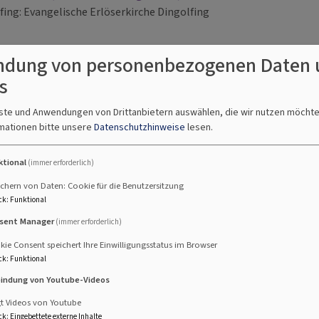
fing
Evangelische Erlöserkirche Dingolfing
dung von personenbezogenen Daten 
s
.8. 10 Uhr
nste und Anwendungen von Drittanbietern auswählen, die wir nutzen möcht
sdienst zum Thema "Die güldene Sonne" in der Chris
mationen bitte unsere
Datenschutzhinweise
lesen.
nne Gloßner)
 "Die güldene Sonne"
ktional
(immer erforderlich)
burg
Christuskirche Vilsbiburg
chern von Daten: Cookie für die Benutzersitzung
ck
:
Funktional
sent Manager
(immer erforderlich)
.8. 10 Uhr
ie Consent speichert Ihre Einwilligungsstatus im Browser
rgottesdienst in der Erlöserkirche - anschließend 
ck
:
Funktional
en
bindung von Youtube-Videos
hut
Erlöserkirche Landshut
gt Videos von Youtube
ck
:
Eingebettete externe Inhalte