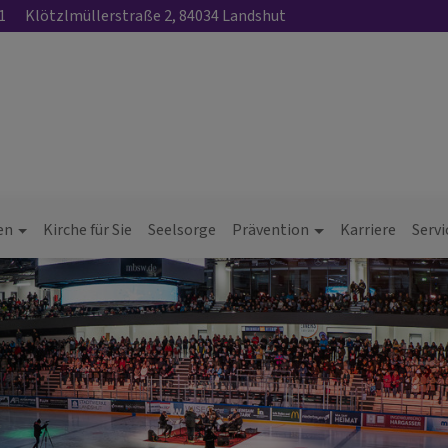
1
Klötzlmüllerstraße 2, 84034 Landshut
en
Kirche für Sie
Seelsorge
Prävention
Karriere
Servi