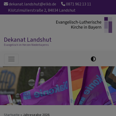
Direkt
dekanat.landshut@elkb.de
0871 962 13 11
zum
Klötzlmüllerstraße 2, 84034 Landshut
Inhalt
Dekanat Landshut
Evangelisch im Herzen Niederbayerns
Hauptnavigation
Startseite
Jahresgabe 2026