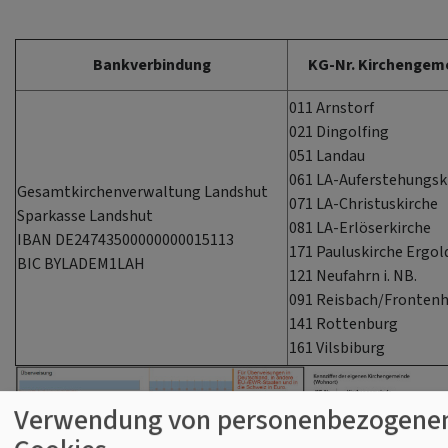
Bankverbindung
KG-Nr. Kirchengem
011 Arnstorf
021 Dingolfing
051 Landau
061 LA-Auferstehungsk
Gesamtkirchenverwaltung Landshut
071 LA-Christuskirche
Sparkasse Landshut
081 LA-Erlöserkirche
IBAN DE24743500000000015113
171 Pauluskirche Ergol
BIC BYLADEM1LAH
121 Neufahrn i. NB.
091 Reisbach/Fronten
141 Rottenburg
161 Vilsbiburg
Verwendung von personenbezogenen