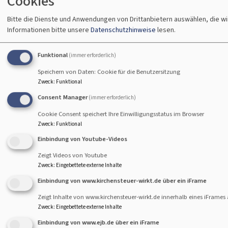
Cookies
Bitte die Dienste und Anwendungen von Drittanbietern auswählen, die w
Informationen bitte unsere
Datenschutzhinweise
lesen.
Funktional
(immer erforderlich)
Bildrechte
DB Landshut
Speichern von Daten: Cookie für die Benutzersitzung
Überweisungsträger Jahresgabe
Zweck
:
Funktional
Consent Manager
(immer erforderlich)
Cookie Consent speichert Ihre Einwilligungsstatus im Browser
Jahresgabe Flyer 2026
1 MB
Zweck
:
Funktional
Einbindung von Youtube-Videos
Zeigt Videos von Youtube
Zweck
:
Eingebettete externe Inhalte
Einbindung von www.kirchensteuer-wirkt.de über ein iFrame
Wir sind für Sie da!
Zeigt Inhalte von www.kirchensteuer-wirkt.de innerhalb eines iFrames 
Zweck
:
Eingebettete externe Inhalte
Evang.-Luth. Dekanat Landshut
Einbindung von www.ejb.de über ein iFrame