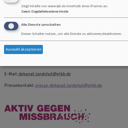
Klötzlmüllerstraße 2
Zeigt Inhalte von www.ejb.de innerhalb eines iFrames an.
84034 Landshut
Zweck
:
Eingebettete externe Inhalte
Mo, Di, Do: 10 Uhr – 12 Uhr
Alle Dienste umschalten
Mo und Do.: 14 Uhr – 16 Uhr
Diesen Schalter nutzen, um alle Dienste zu aktivieren/deaktivieren.
Darüber hinaus sind Termine nach Vereinbarung
Auswahl akzeptieren
selbstverständlich möglich.
Tel.: 0871 - 962 13 11
E-Mail:
dekanat.landshut@elkb.de
Pressekontakt:
presse-dekanat.landshut@elkb.de