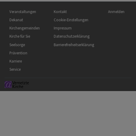
Hauptnavigation
Fußbereichsmenü
Benutzermenü
Veranstaltungen
Kontakt
Anmelden
Dekanat
Cookie-Einstellungen
Kirchengemeinden
Impressum
Kirche für Sie
Datenschutzerklärung
Seelsorge
Barrierefreiheitserklärung
Prävention
Karriere
Service