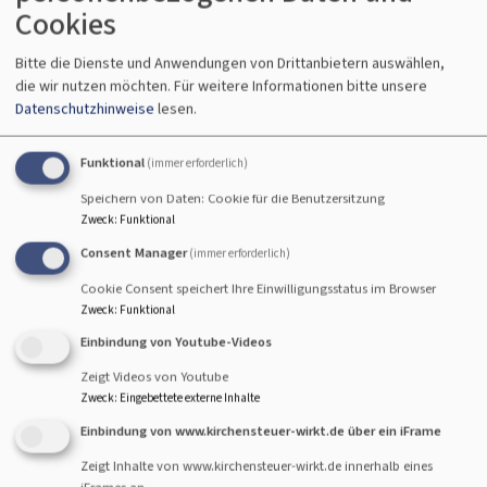
Cookies
Mit dem Umwidmung der Gnadenkirche , dem Umzug des
Jugendwerkes und der Renovierung entsteht mehr als ein
Bitte die Dienste und Anwendungen von Drittanbietern auswählen,
die wir nutzen möchten.
Für weitere Informationen bitte unsere
neuer Treffpunkt: Es wird ein eigenes Konzept für die
Datenschutzhinweise
lesen.
Jugendarbeit und die Arbeit mit Kindern und Familien
entwickelt.
Funktional
(immer erforderlich)
Zugleich soll es offen für generationsübergreifende
Speichern von Daten: Cookie für die Benutzersitzung
Begegnungen sein und einen Blick auf die Menschen im
Zweck
:
Funktional
Stadtteil geben.
Consent Manager
(immer erforderlich)
Um das Zentrum "Junge Kirche" zu etablieren, pachtet das
Cookie Consent speichert Ihre Einwilligungsstatus im Browser
Ev.-Luth. Dekanat Landshut mit seiner Einrichtung
Zweck
:
Funktional
"Jugendwerk" die Gnadenkirche und plant verschiedene
Einbindung von Youtube-Videos
Umbaumaßnahmen in unterschiedlichen Phasen:
Zeigt Videos von Youtube
Zweck
:
Eingebettete externe Inhalte
Umbauphase I: Renovierung der Wohnung
Umbauphase II: Saal, Kirche
Einbindung von www.kirchensteuer-wirkt.de über ein iFrame
Zeigt Inhalte von www.kirchensteuer-wirkt.de innerhalb eines
Fertigstellung wahrscheinlich Frühjahr 2027.