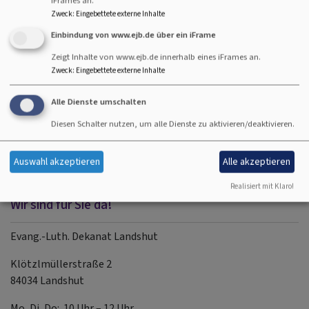
iFrames an.
Uns ist wichtig, dass dieser Wandel transparent verläuft und
Zweck
:
Eingebettete externe Inhalte
dass möglichst viele Gemeindeglieder ihn aktiv
Einbindung von www.ejb.de über ein iFrame
mitgestalten.
Deshalb laden wir herzlich ein, sich zu beteiligen: Mithilfe bei
Zeigt Inhalte von www.ejb.de innerhalb eines iFrames an.
Zweck
:
Eingebettete externe Inhalte
konkreten Umräum- oder Renovierungsaktionen und durch
das Mittragen im Gebet.
Alle Dienste umschalten
Weitere Infos und Updates:
https://www.ej-
Diesen Schalter nutzen, um alle Dienste zu aktivieren/deaktivieren.
landshut.de/junge-kirche-gnadenkirche
Auswahl akzeptieren
Alle akzeptieren
Realisiert mit Klaro!
Wir sind für Sie da!
Evang.-Luth. Dekanat Landshut
Klötzlmüllerstraße 2
84034 Landshut
Mo, Di, Do: 10 Uhr – 12 Uhr