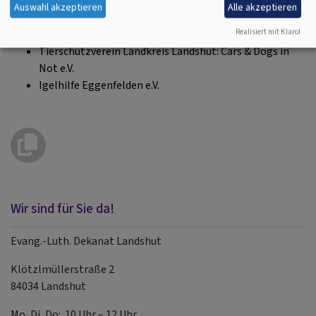
Café Seelenanker
Auswahl akzeptieren
Alle akzeptieren
Johanniter Rettungshundestaffel Landshut
Realisiert mit Klaro!
Landshuter Haustierbestattungen
Tierschutzverein Landkreis Landshut: Cars & Dogs in
Not e.V.
Igelhilfe Eggenfelden e.V.
Wir sind für Sie da!
Evang.-Luth. Dekanat Landshut
Klötzlmüllerstraße 2
84034 Landshut
Mo, Di, Do: 10 Uhr – 12 Uhr