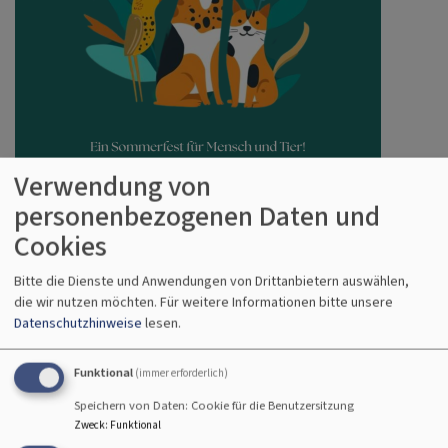
Verwendung von
personenbezogenen Daten und
Cookies
Bitte die Dienste und Anwendungen von Drittanbietern auswählen,
die wir nutzen möchten.
Für weitere Informationen bitte unsere
Datenschutzhinweise
lesen.
Funktional
Bildrechte
DB Landshut
(immer erforderlich)
Speichern von Daten: Cookie für die Benutzersitzung
12.07.2026, von 11-15 Uhr
Zweck
:
Funktional