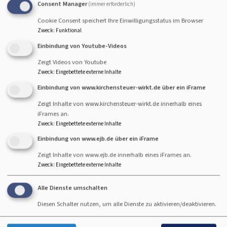
Consent Manager
im Haus der Begegnung in Atldorf, Bernsteinstr. 72
(immer erforderlich)
Cookie Consent speichert Ihre Einwilligungsstatus im Browser
Individuelle Segnungen für dich und dein Tier
Zweck
:
Funktional
Dein Tier ist für dich etwas ganz Besonderes?
Einbindung von Youtube-Videos
Dann stell eure Verbindung unter den Segen Gottes.
Zeigt Videos von Youtube
Komm vorbei zu einem bunten Sommernachmittag für
Zweck
:
Eingebettete externe Inhalte
Mensch und Tier!
Einbindung von www.kirchensteuer-wirkt.de über ein iFrame
Mit Programm, Verpflegung und schönen Begegnungen.
Zeigt Inhalte von www.kirchensteuer-wirkt.de innerhalb eines
iFrames an.
Zweck
:
Eingebettete externe Inhalte
Das erwartet Sie an dem Tag
Einbindung von www.ejb.de über ein iFrame
Zeigt Inhalte von www.ejb.de innerhalb eines iFrames an.
Zweck
:
Eingebettete externe Inhalte
Alle Dienste umschalten
Beteiligte Organisationen:
Diesen Schalter nutzen, um alle Dienste zu aktivieren/deaktivieren.