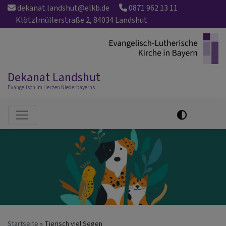
Direkt
dekanat.landshut@elkb.de
0871 962 13 11
zum
Klötzlmüllerstraße 2, 84034 Landshut
Inhalt
Dekanat Landshut
Evangelisch im Herzen Niederbayerns
Hauptnavigation
Startseite
Tierisch viel Segen